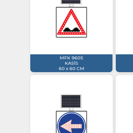
MFK 9605
KASİS
60 x 60 CM