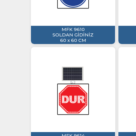
MFK 9610
SOLDAN GİDİNİZ
60 x 60 CM
MFK 9614