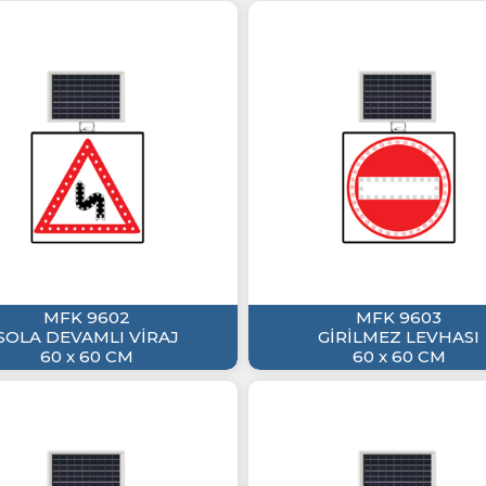
MFK 9602
MFK 9603
SOLA DEVAMLI VİRAJ
GİRİLMEZ LEVHASI
60 x 60 CM
60 x 60 CM