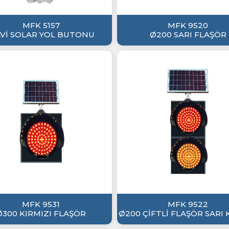
MFK 5157
MFK 9520
Vİ SOLAR YOL BUTONU
Ø200 SARI FLAŞÖR
MFK 9531
MFK 9522
Ø300 KIRMIZI FLAŞÖR
Ø200 ÇİFTLİ FLAŞÖR SARI 