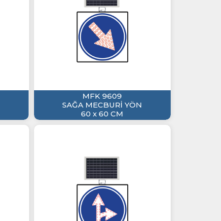
MFK 9609
SAĞA MECBURİ YÖN
60 x 60 CM