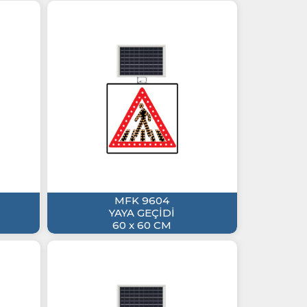
MFK 9604
YAYA GEÇİDİ
60 x 60 CM