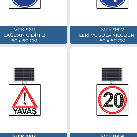
MFK 9611
MFK 9612
SAĞDAN GİDİNİZ
İLERİ VE SOLA MECBURİ
60 x 60 CM
60 x 60 CM
MFK 9615
MFK 9616