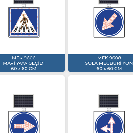
MFK 9606
MFK 9608
MAVİ YAYA GEÇİDİ
SOLA MECBURİ YÖN
60 x 60 CM
60 x 60 CM