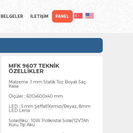
BELGELER
İLETİŞİM
PANEL
MFK 9607 TEKNİK
ÖZELLİKLER
Malzeme :1 mm Statik Toz Boyalı Saç
Kasa
Ölçüler : 600x600x40 mm
LED : 5 mm Şeffaf/Kırmızı/Beyaz, 8mm
LED Lensi
Solar/Akü : 10W Polikristal Solar/12V7Ah
Kuru Tip Akü