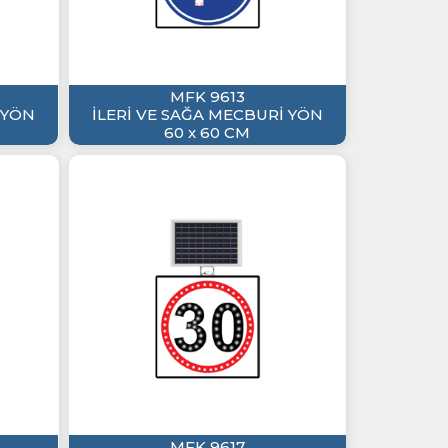
MFK 9613
 YÖN
İLERİ VE SAĞA MECBURİ YÖN
60 x 60 CM
MFK 9617