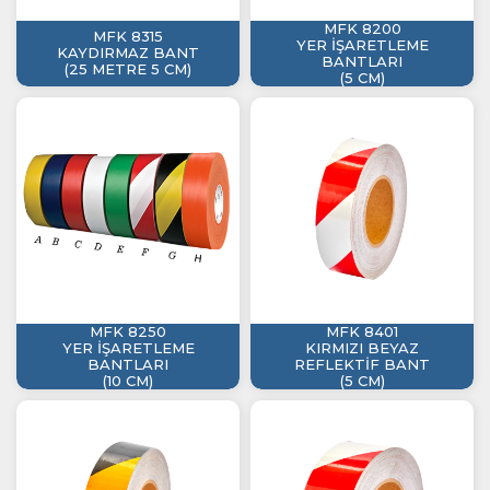
MFK 8200
MFK 8315
YER İŞARETLEME
KAYDIRMAZ BANT
BANTLARI
(25 METRE 5 CM)
(5 CM)
MFK 8250
MFK 8401
YER İŞARETLEME
KIRMIZI BEYAZ
BANTLARI
REFLEKTİF BANT
(10 CM)
(5 CM)