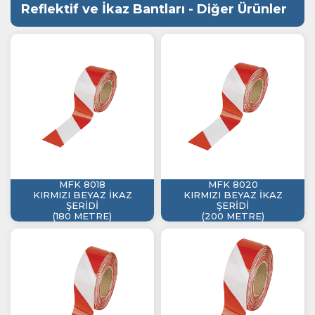
Reflektif ve İkaz Bantları - Diğer Ürünler
MFK 8018
MFK 8020
KIRMIZI BEYAZ İKAZ
KIRMIZI BEYAZ İKAZ
ŞERİDİ
ŞERİDİ
(180 METRE)
(200 METRE)