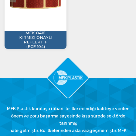
MFK 8418
KIRMIZI ONAYLI
REFLEKTİF
(ECE 104)
MFK Plastik kuruluşu itibari ile ilke edindiği kaliteye verilen
önem ve zoru başarma sayesinde kısa sürede sektörde
tanınmış
hale gelmiştir. Bu ilkelerinden asla vazgeçmemiştir. MFK