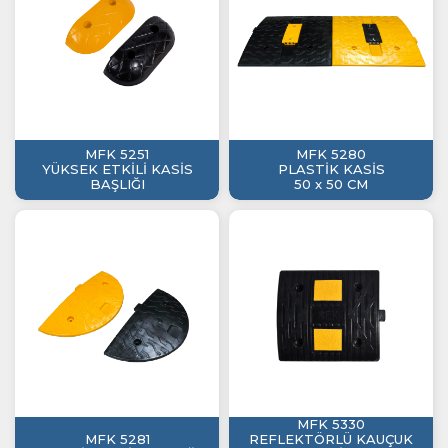
MFK 5251
MFK 5280
YÜKSEK ETKİLİ KASİS
PLASTİK KASİS
BAŞLIĞI
50 x 50 CM
MFK 5330
MFK 5281
REFLEKTÖRLÜ KAUÇUK