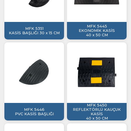
MFK 5445
MFK 5351
EKONOMİK KASİS
KASİS BAŞLIĞI 30 x 15 CM
40 x 50 CM
MFK 5450
MFK 5446
REFLEKTÖRLÜ KAUÇUK
PVC KASİS BAŞLIĞI
KASİS
40 x 50 CM