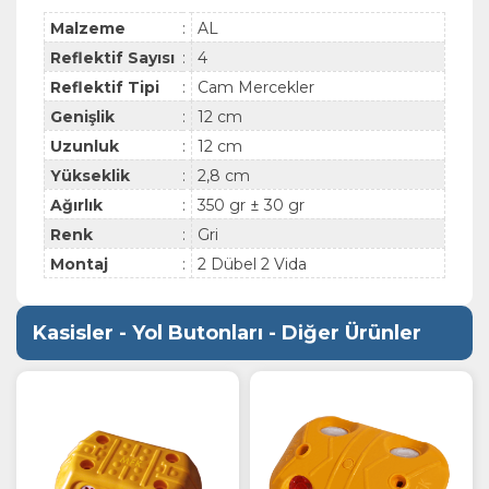
Malzeme
:
AL
Reflektif Sayısı
:
4
Reflektif Tipi
:
Cam Mercekler
Genişlik
:
12 cm
Uzunluk
:
12 cm
Yükseklik
:
2,8 cm
Ağırlık
:
350 gr ± 30 gr
Renk
:
Gri
Montaj
:
2 Dübel 2 Vida
Kasisler - Yol Butonları - Diğer Ürünler