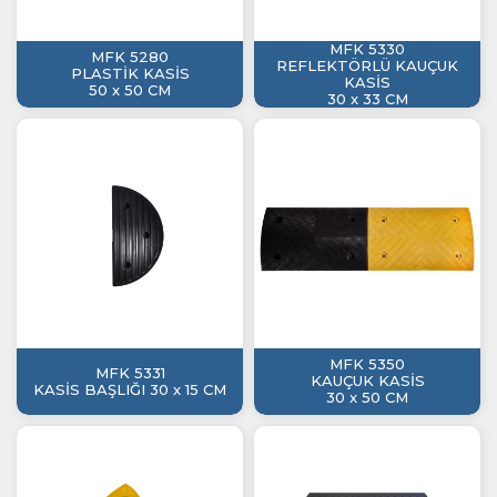
MFK 5330
MFK 5280
REFLEKTÖRLÜ KAUÇUK
PLASTİK KASİS
KASİS
50 x 50 CM
30 x 33 CM
MFK 5350
MFK 5331
KAUÇUK KASİS
KASİS BAŞLIĞI 30 x 15 CM
30 x 50 CM