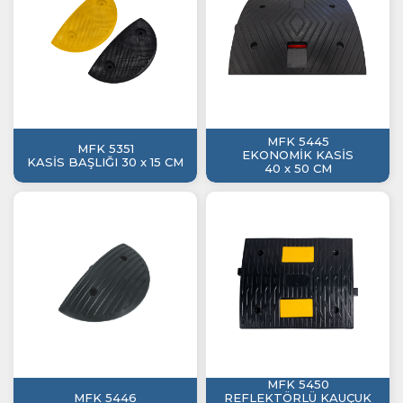
MFK 5445
MFK 5351
EKONOMİK KASİS
KASİS BAŞLIĞI 30 x 15 CM
40 x 50 CM
MFK 5450
MFK 5446
REFLEKTÖRLÜ KAUÇUK